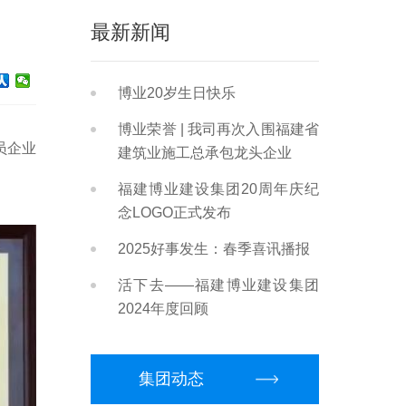
最新新闻
博业20岁生日快乐
博业荣誉 | 我司再次入围福建省
员企业
建筑业施工总承包龙头企业
福建博业建设集团20周年庆纪
念LOGO正式发布
2025好事发生：春季喜讯播报
活下去——福建博业建设集团
2024年度回顾
集团动态