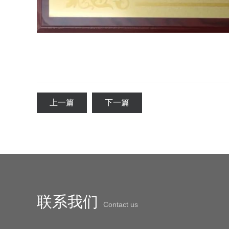
上一篇
下一篇
联系我们
Contact us