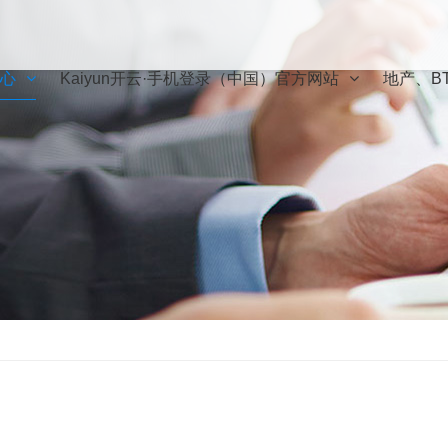
心
Kaiyun开云·手机登录（中国）官方网站
地产、B