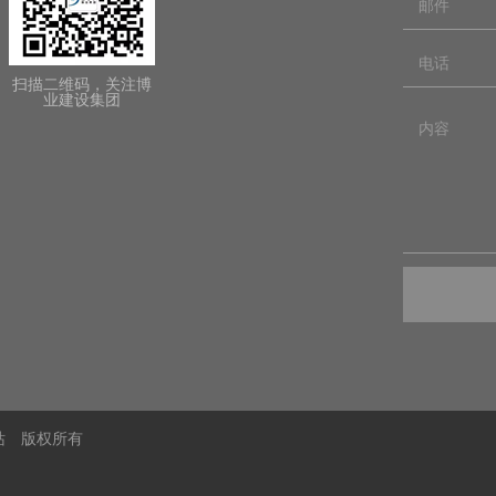
扫描二维码，关注博
业建设集团
方网站 版权所有