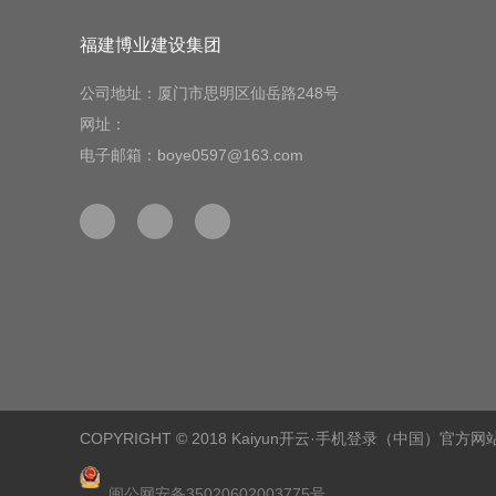
福建博业建设集团
公司地址：厦门市思明区仙岳路248号
网址：
电子邮箱：boye0597@163.com
COPYRIGHT © 2018 Kaiyun开云·手机登录（中国）官
闽公网安备35020602003775号