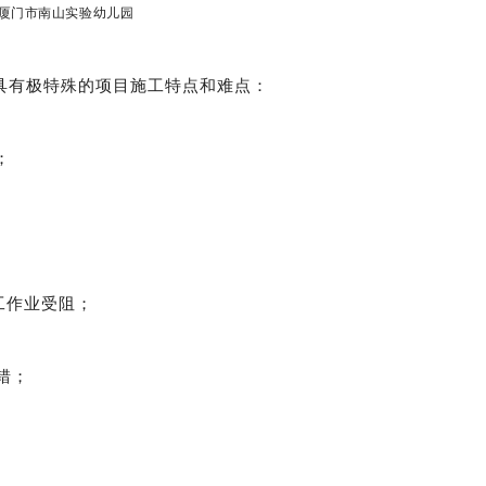
厦门市南山实验幼儿园
具有极特殊的项目施工特点和难点：
；
工作业受阻；
错；