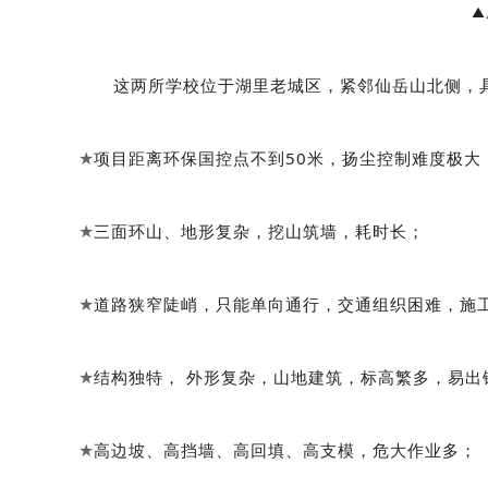
▲
这两所学校位于湖里老城区，紧邻仙岳山北侧，
项目距离环保国控点不到50米，扬尘控制难度极大
★
三面环山、地形复杂，挖山筑墙，耗时长；
★
道路狭窄陡峭，只能单向通行，交通组织困难，施
★
结构独特， 外形复杂，山地建筑，标高繁多，易出
★
高边坡、高挡墙、高回填、高支模，危大作业多；
★