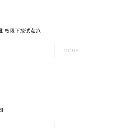
批 权限下放试点范
MORE
知