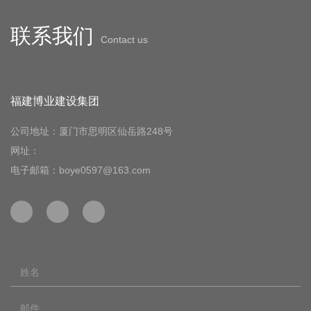
联系我们
Contact us
福建博业建设集团
公司地址：厦门市思明区仙岳路248号
网址：
电子邮箱：boye0597@163.com