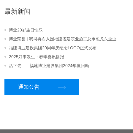
最新新闻
博业20岁生日快乐
博业荣誉 | 我司再次入围福建省建筑业施工总承包龙头企业
福建博业建设集团20周年庆纪念LOGO正式发布
2025好事发生：春季喜讯播报
活下去——福建博业建设集团2024年度回顾
通知公告