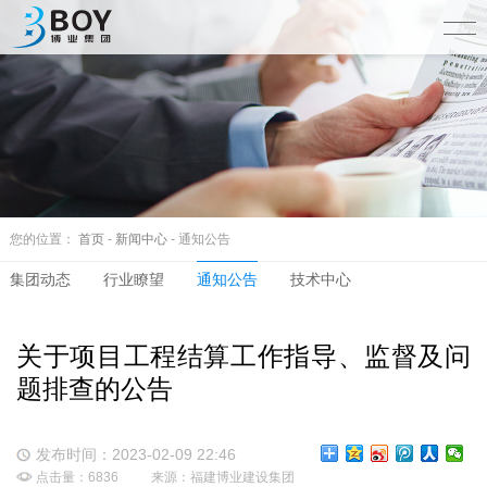
您的位置：
首页
-
新闻中心
- 通知公告
集团动态
行业瞭望
通知公告
技术中心
关于项目工程结算工作指导、监督及问
题排查的公告
发布时间：2023-02-09 22:46
点击量：6836
来源：福建博业建设集团