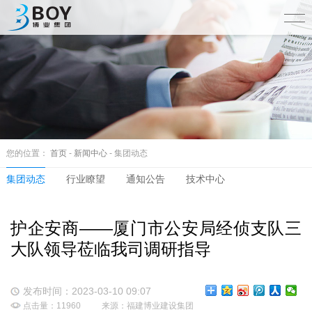
您的位置：
首页
-
新闻中心
- 集团动态
集团动态
行业瞭望
通知公告
技术中心
护企安商——厦门市公安局经侦支队三
大队领导莅临我司调研指导
发布时间：2023-03-10 09:07
点击量：11960
来源：福建博业建设集团