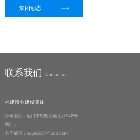
集团动态
联系我们
Contact us
福建博业建设集团
公司地址：厦门市思明区仙岳路248号
网址：
电子邮箱：boye0597@163.com