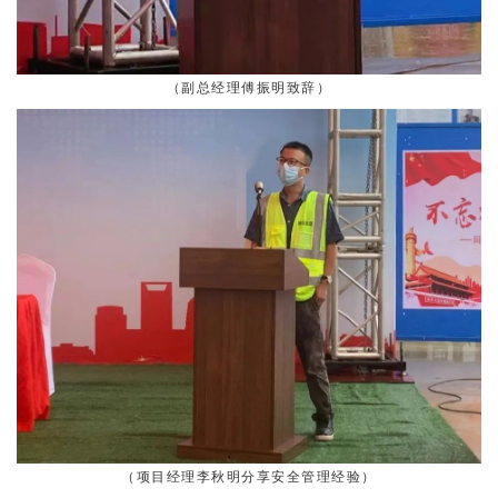
（副总经理傅振明致辞）
（项目经理李秋明分享安全管理经验）