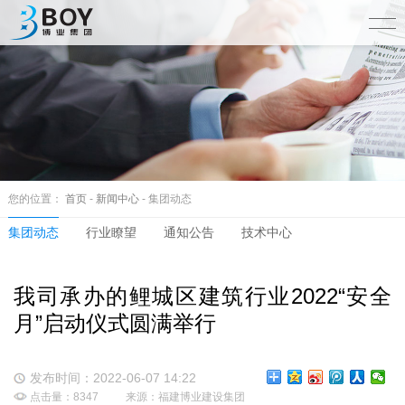
您的位置：
首页
-
新闻中心
- 集团动态
集团动态
行业瞭望
通知公告
技术中心
我司承办的鲤城区建筑行业2022“安全
月”启动仪式圆满举行
发布时间：2022-06-07 14:22
点击量：8347
来源：福建博业建设集团