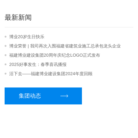
最新新闻
博业20岁生日快乐
博业荣誉 | 我司再次入围福建省建筑业施工总承包龙头企业
福建博业建设集团20周年庆纪念LOGO正式发布
2025好事发生：春季喜讯播报
活下去——福建博业建设集团2024年度回顾
集团动态