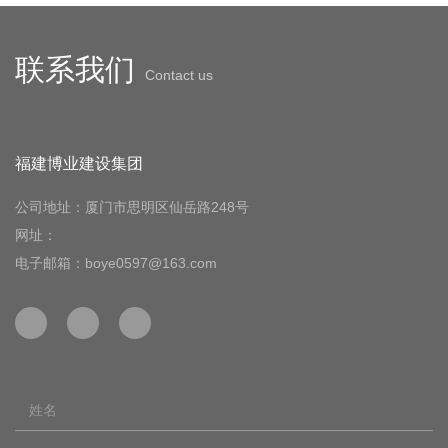
联系我们
Contact us
福建博业建设集团
公司地址：厦门市思明区仙岳路248号
网址：
电子邮箱：boye0597@163.com