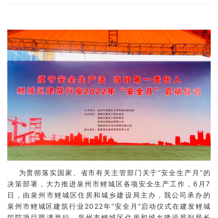
为贯彻落实国家、省市有关主管部门关于“安全生产月”的
决策部署，大力推进泉州市鲤城区各项安全生产工作，6月7
日，由泉州市鲤城区住房和城乡建设局主办，我公司承办的
泉州市鲤城区建筑行业2022年“安全月”启动仪式在建发鲤城
玺院项目圆满举行，泉州市鲤城区住房和城乡建设局副局长